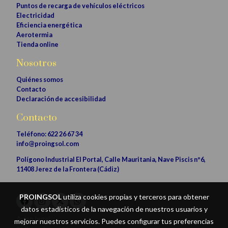
Puntos de recarga de vehículos eléctricos
Electricidad
Eficiencia energética
Aerotermia
Tienda online
Nosotros
Quiénes somos
Contacto
Declaración de accesibilidad
Contacto
Teléfono:
622 26 67 34
info@proingsol.com
Polígono Industrial El
Portal, Calle Mauritania, Nave Piscis nº6,
11408 Jerez de la Frontera (Cádiz)
PROINGSOL
utiliza cookies propias y terceros para obtener
datos estadísticos de la navegación de nuestros usuarios y
Aviso legal
mejorar nuestros servicios. Puedes configurar tus preferencias